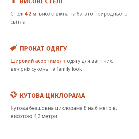
ВИСОКІ СТЕЛІ
Стелі
4,2 м
, високі вікна та багато природнього
світла
ПРОКАТ ОДЯГУ
Широкий асортимент
одягу для вагітних,
вечірніх суконь та family look
КУТОВА ЦИКЛОРАМА
Кутова безшовна циклорама 8 на 6 метрів,
висотою 4,2 метри