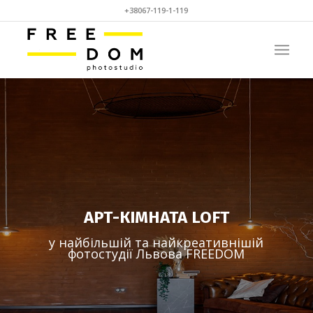
+38067-119-1-119
АРТ-КІМНАТА LOFT
у найбільшій та найкреативнішій
фотостудії Львова FREEDOM