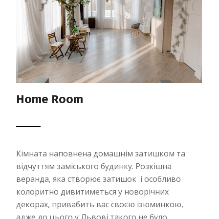
Home Room
Кімната наповнена домашнім затишком та
відчуттям заміського будинку. Розкішна
веранда, яка створює затишок і особливо
колоритно дивитиметься у новорічних
декорах, привабить вас своєю ізюминкою,
адже до цього у Львові такого не було.